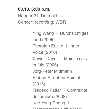
03.10. 6:00 p.m.
Hangar 21, Detmold
Concert recording: WDR
Ying Wang I Durchsichtiges
Lied (2009)
Thorsten Encke I Inner
Voice (2010)
Xavier Dayer I Mais je suis
enfuis (2006)
Jörg-Peter Mittmann I
Sieben Strophen Heimat
(2016)
Fréderic Pattar I Contrainte
de lumière (2008)
Kee Yong Chong I
Metamorphosis IIb (2014)