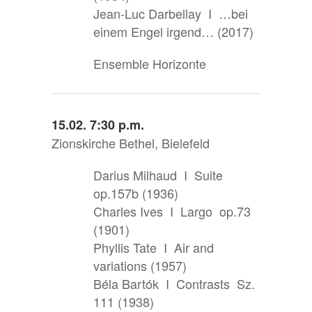
Jean-Luc Darbellay I …bei
einem Engel irgend… (2017)
Ensemble Horizonte
15.02. 7:30 p.m.
Zionskirche Bethel, Bielefeld
Darius Milhaud I Suite
op.157b (1936)
Charles Ives I Largo op.73
(1901)
Phyllis Tate I Air and
variations (1957)
Béla Bartók I Contrasts Sz.
111 (1938)