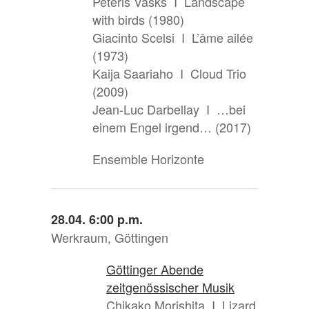
Peteris Vasks I Landscape
with birds (1980)
Giacinto Scelsi I L’âme ailée
(1973)
Kaija Saariaho I Cloud Trio
(2009)
Jean-Luc Darbellay I …bei
einem Engel irgend… (2017)
Ensemble Horizonte
28.04. 6:00 p.m.
Werkraum, Göttingen
Göttinger Abende
zeitgenössischer Musik
Chikako Morishita I Lizard