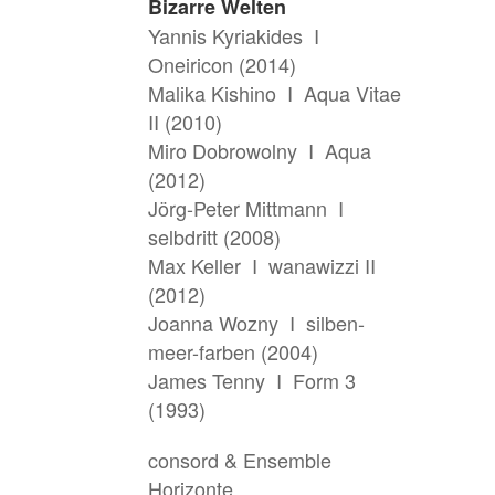
Bizarre Welten
Yannis Kyriakides I
Oneiricon (2014)
Malika Kishino I Aqua Vitae
II (2010)
Miro Dobrowolny I Aqua
(2012)
Jörg-Peter Mittmann I
selbdritt (2008)
Max Keller I wanawizzi II
(2012)
Joanna Wozny I silben-
meer-farben (2004)
James Tenny I Form 3
(1993)
consord & Ensemble
Horizonte