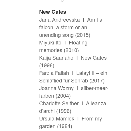
New Gates
Jana Andreevska I Am I a
falcon, a storm or an
unending song (2015)
Miyuki Ito I Floating
memories (2010)
Kaija Saariaho I New Gates
(1996)
Farzia Fallah I Lalayi II – ein
Schlaflied für Sohrab (2017)
Joanna Wozny I silber-meer-
farben (2004)
Charlotte Seither I Alleanza
d’archi (1996)
Ursula Mamlok I From my
garden (1984)